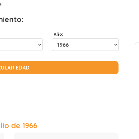
l.
miento:
Año:
CULAR EDAD
ulio de 1966