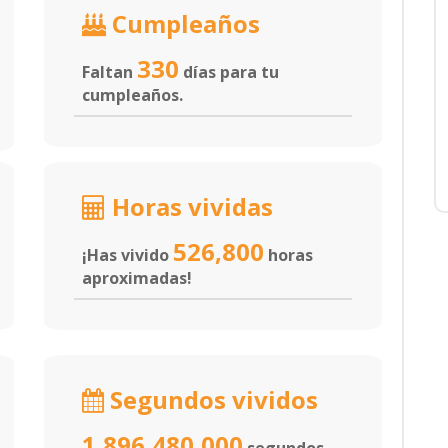
Cumpleaños
330
Faltan
días para tu
cumpleaños.
Horas vividas
526,800
¡Has vivido
horas
aproximadas!
Segundos vividos
1,896,480,000