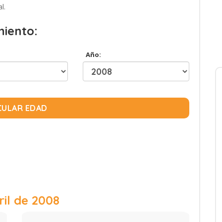
l.
miento:
Año:
CULAR EDAD
ril de 2008