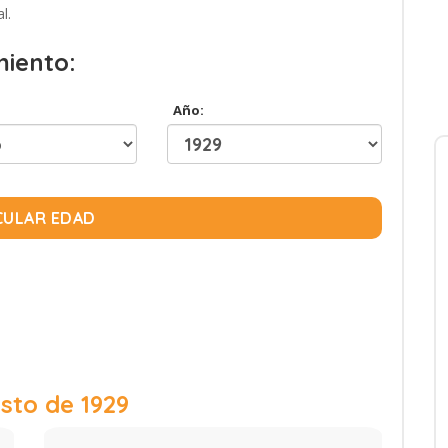
l.
miento:
Año:
CULAR EDAD
sto de 1929