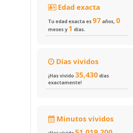
Edad exacta
97
0
Tu edad exacta es
años,
1
meses y
días.
Días vividos
35,430
¡Has vivido
días
exactamente!
Minutos vividos
51,019,200