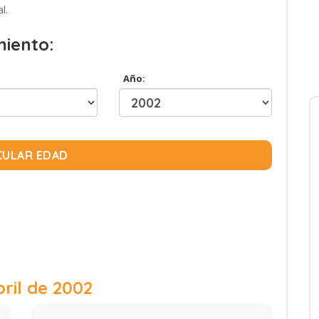
l.
miento:
Año:
CULAR EDAD
bril de 2002