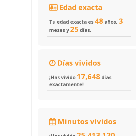
Edad exacta
48
3
Tu edad exacta es
años,
25
meses y
días.
Días vividos
17,648
¡Has vivido
días
exactamente!
Minutos vividos
25,413,120