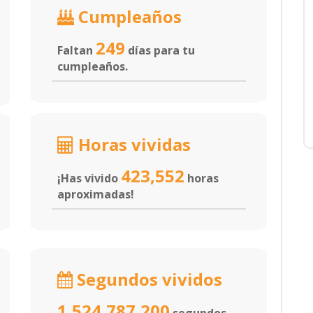
Cumpleaños
249
Faltan
días para tu
cumpleaños.
Horas vividas
423,552
¡Has vivido
horas
aproximadas!
Segundos vividos
1,524,787,200