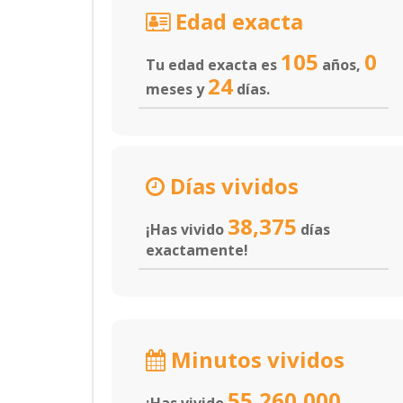
Edad exacta
105
0
Tu edad exacta es
años,
24
meses y
días.
Días vividos
38,375
¡Has vivido
días
exactamente!
Minutos vividos
55,260,000