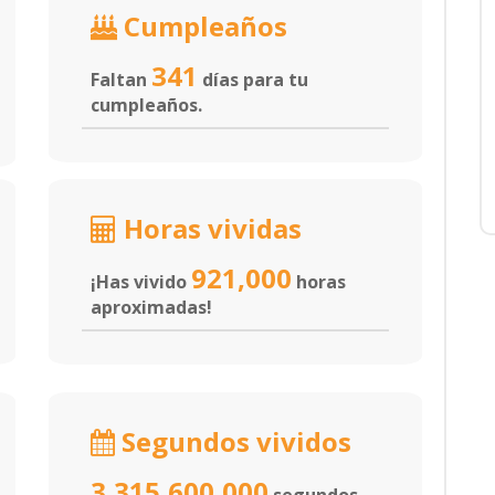
Cumpleaños
341
Faltan
días para tu
cumpleaños.
Horas vividas
921,000
¡Has vivido
horas
aproximadas!
Segundos vividos
3,315,600,000