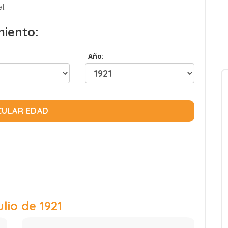
l.
miento:
Año:
CULAR EDAD
ulio de 1921