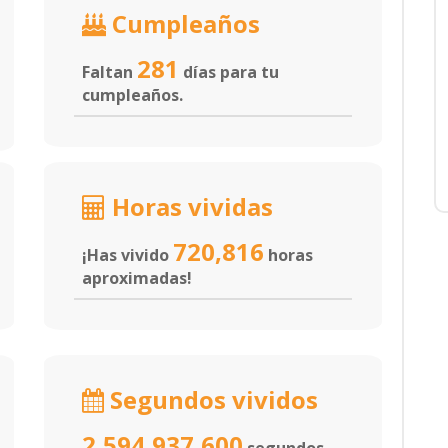
Cumpleaños
281
Faltan
días para tu
cumpleaños.
Horas vividas
720,816
¡Has vivido
horas
aproximadas!
Segundos vividos
2,594,937,600