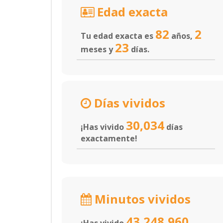
Edad exacta
82
2
Tu edad exacta es
años,
23
meses y
días.
Días vividos
30,034
¡Has vivido
días
exactamente!
Minutos vividos
43,248,960