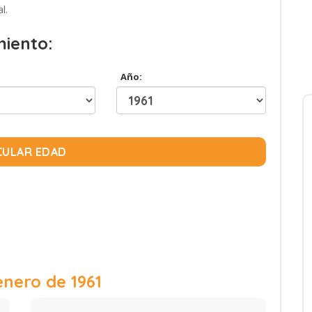
l.
miento:
Año:
CULAR EDAD
enero de 1961