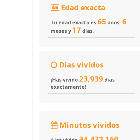
Edad exacta
65
6
Tu edad exacta es
años,
17
meses y
días.
Días vividos
23,939
¡Has vivido
días
exactamente!
Minutos vividos
34,472,160