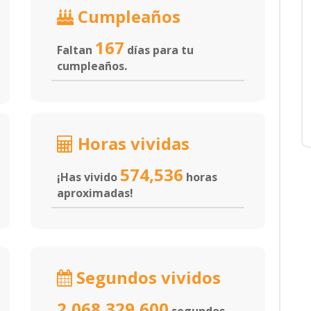
Cumpleaños
167
Faltan
días para tu
cumpleaños.
Horas vividas
574,536
¡Has vivido
horas
aproximadas!
Segundos vividos
2,068,329,600