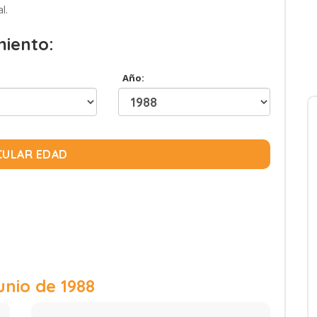
l.
miento:
Año:
CULAR EDAD
unio de 1988