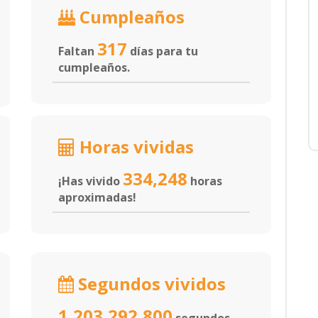
Cumpleaños
317
Faltan
días para tu
cumpleaños.
Horas vividas
334,248
¡Has vivido
horas
aproximadas!
Segundos vividos
1,203,292,800