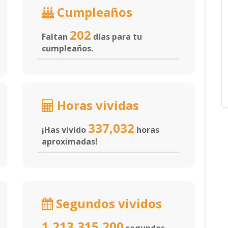
Cumpleaños
202
Faltan
días para tu
cumpleaños.
Horas vividas
337,032
¡Has vivido
horas
aproximadas!
Segundos vividos
1,213,315,200