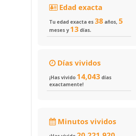
Edad exacta
38
5
Tu edad exacta es
años,
13
meses y
días.
Días vividos
14,043
¡Has vivido
días
exactamente!
Minutos vividos
20,221,920