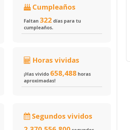
Cumpleaños
322
Faltan
días para tu
cumpleaños.
Horas vividas
658,488
¡Has vivido
horas
aproximadas!
Segundos vividos
2,370,556,800