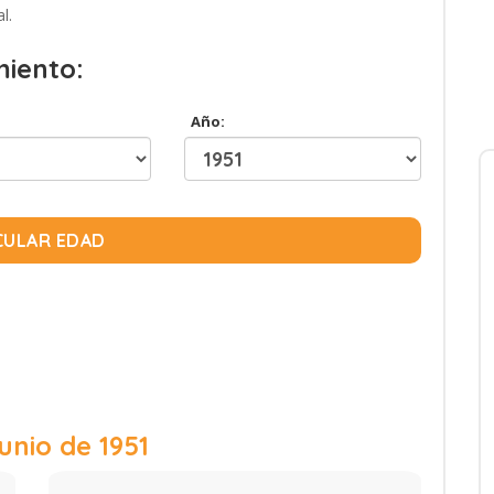
l.
miento:
Año:
CULAR EDAD
unio de 1951