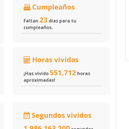
Cumpleaños
23
Faltan
días para tu
cumpleaños.
Horas vividas
551,712
¡Has vivido
horas
aproximadas!
Segundos vividos
1,986,163,200