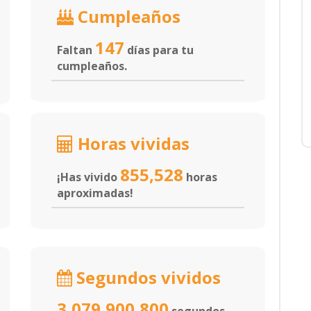
Cumpleaños
147
Faltan
días para tu
cumpleaños.
Horas vividas
855,528
¡Has vivido
horas
aproximadas!
Segundos vividos
3,079,900,800