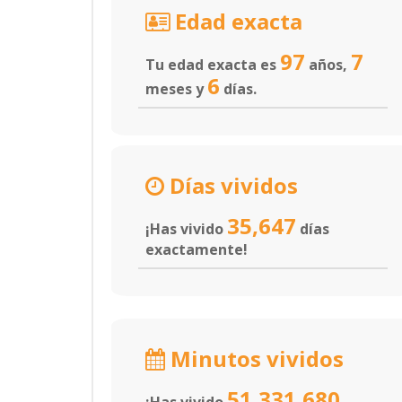
Edad exacta
97
7
Tu edad exacta es
años,
6
meses y
días.
Días vividos
35,647
¡Has vivido
días
exactamente!
Minutos vividos
51,331,680